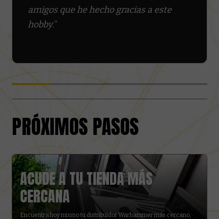
amigos que he hecho gracias a este
hobby.
”
PRÓXIMOS PASOS
ACUDE A TU TIENDA MÁS
CERCANA
B
a
Encuentra hoy mismo tu distribuidor Warhammer más cercano,