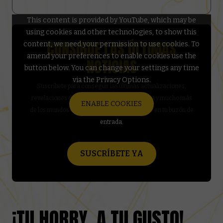
This content is provided by YouTube, which may be
using cookies and other technologies, to show this
CONSIGUE LAS ÚLTIMAS
content, we need your permission to use cookies. To
amend your preferences to enable cookies use the
NOTICIAS
button below. You can change your settings any time
via the Privacy Options.
Suscríbete para conseguir las últimas actualizaciones,
revelaciones de miniaturas, trucos de pintura y mucho más
ENABLE COOKIES
de los mundos de Warhammer, directamente en tu buzón de
entrada.
SUSCRÍBETE YA
¡TU HOBBY, A TU GUSTO!