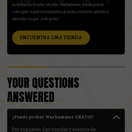
J
incluidas las tiendas oficiales Warhammer, donde podrás
conseguir tu primera miniatura gratuita, montarla, pintarla y
aprender a jugar, ¡todo gratis!
ENCUENTRA UNA TIENDA
YOUR QUESTIONS
ANSWERED
¿Puedo probar Warhammer GRATIS?
Por supuesto. Las tiendas y eventos de