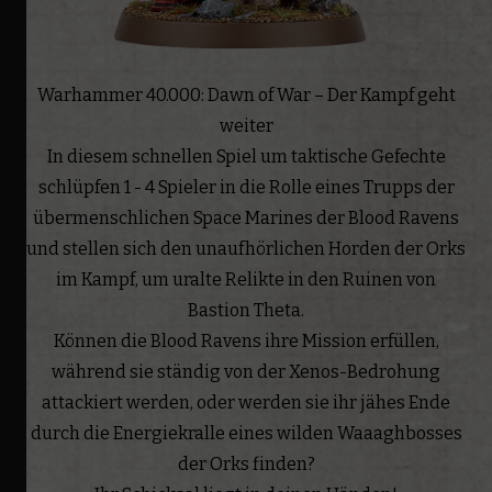
Warhammer 40.000: Dawn of War – Der Kampf geht
weiter
In diesem schnellen Spiel um taktische Gefechte
schlüpfen 1 - 4 Spieler in die Rolle eines Trupps der
übermenschlichen Space Marines der Blood Ravens
und stellen sich den unaufhörlichen Horden der Orks
im Kampf, um uralte Relikte in den Ruinen von
Bastion Theta.
Können die Blood Ravens ihre Mission erfüllen,
während sie ständig von der Xenos-Bedrohung
attackiert werden, oder werden sie ihr jähes Ende
durch die Energiekralle eines wilden Waaaghbosses
der Orks finden?