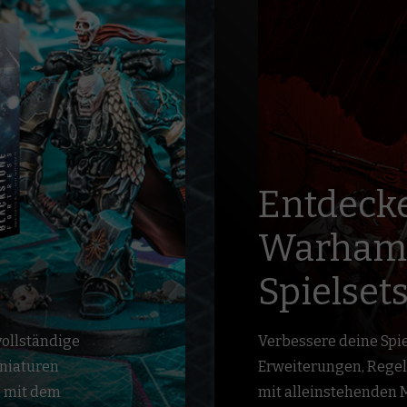
Entdeck
Warham
Spielsets
vollständige
Verbessere deine Spie
iniaturen
Erweiterungen, Rege
m mit dem
mit alleinstehenden M