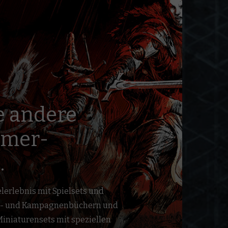
e andere
mer-
.
lerlebnis mit Spielsets und
l- und Kampagnenbüchern und
iniaturensets mit speziellen